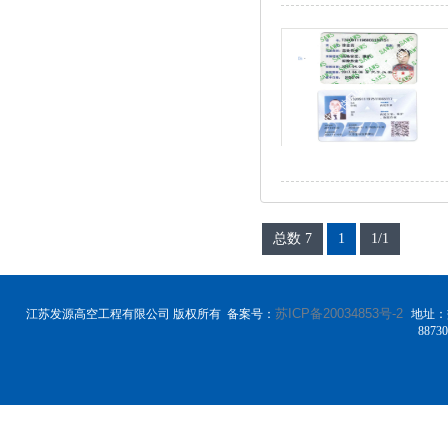
总数 7
1
1/1
苏ICP备20034853号-2
江苏发源高空工程有限公司 版权所有 备案号：
地址：盐
887